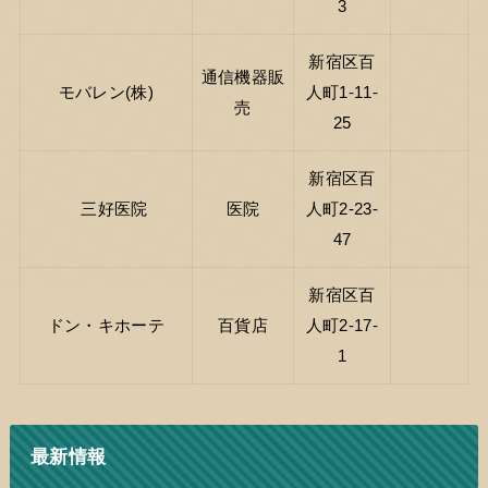
3
新宿区百
通信機器販
モバレン(株)
人町1-11-
売
25
新宿区百
三好医院
医院
人町2-23-
47
新宿区百
ドン・キホーテ
百貨店
人町2-17-
1
最新情報