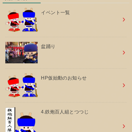
イベント一覧
盆踊り
HP仮始動のお知らせ
4.鉄炮百人組とつつじ