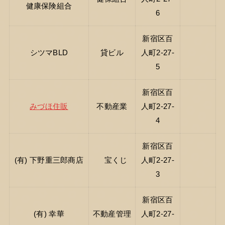
健康保険組合
6
新宿区百
シツマBLD
貸ビル
人町2-27-
5
新宿区百
みづほ住販
不動産業
人町2-27-
4
新宿区百
(有) 下野重三郎商店
宝くじ
人町2-27-
3
新宿区百
(有) 幸華
不動産管理
人町2-27-