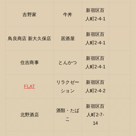
新宿区百
吉野家
牛丼
人町2-4-1
新宿区百
鳥良商店 新大久保店
居酒屋
人町2-4-1
新宿区百
住吉商事
とんかつ
人町2-4-1
リラクゼー
新宿区百
FLAT
ション
人町2-4-2
新宿区百
酒類・たば
北野酒店
人町2-7-
こ
14