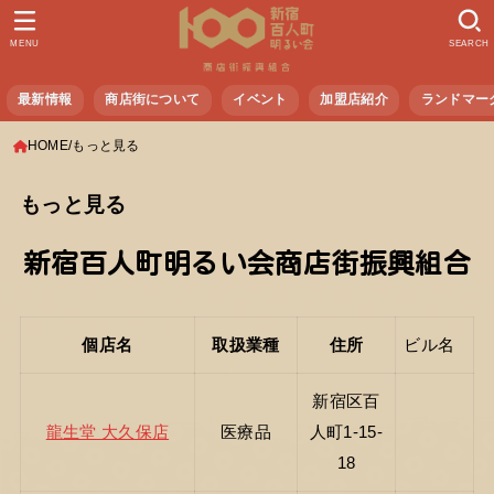
MENU
SEARCH
最新情報
商店街について
イベント
加盟店紹介
ランドマー
HOME
もっと見る
もっと見る
新宿百人町明るい会商店街振興組合
個店名
取扱業種
住所
ビル名
新宿区百
龍生堂 大久保店
医療品
人町1-15-
18