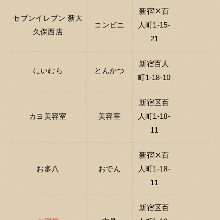
新宿区百
セブンイレブン 新大
コンビニ
人町1-15-
久保西店
21
新宿百人
にいむら
とんかつ
町1-18-10
新宿区百
カヨ美容室
美容室
人町1-18-
11
新宿区百
お多八
おでん
人町1-18-
11
新宿区百