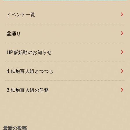
イベント一覧
盆踊り
HP仮始動のお知らせ
4.鉄炮百人組とつつじ
3.鉄炮百人組の任務
最新の投稿