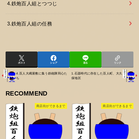
4.鉄炮百人組とつつじ
3.鉄炮百人組の任務
ポスト
シェア
送る
リンク
4.百人大縄屋敷に集う鉄砲隊同心た
1.石器時代に存在した百人町、大久
ち
保地区
RECOMMEND
商店街ができるまで
商店街ができるまで