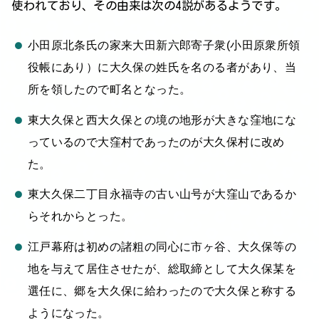
使われており、その由来は次の4説があるようです。
小田原北条氏の家来大田新六郎寄子衆(小田原衆所領
役帳にあり）に大久保の姓氏を名のる者があり、当
所を領したので町名となった。
東大久保と西大久保との境の地形が大きな窪地にな
っているので大窪村であったのが大久保村に改め
た。
東大久保二丁目永福寺の古い山号が大窪山であるか
らそれからとった。
江戸幕府は初めの諸粗の同心に市ヶ谷、大久保等の
地を与えて居住させたが、総取締として大久保某を
選任に、郷を大久保に給わったので大久保と称する
ようになった。