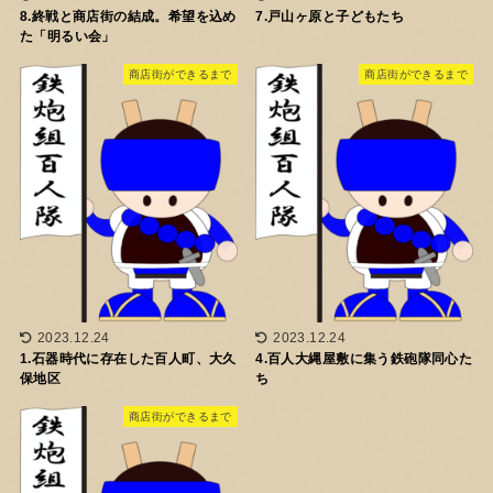
8.終戦と商店街の結成。希望を込め
7.戸山ヶ原と子どもたち
た「明るい会」
商店街ができるまで
商店街ができるまで
2023.12.24
2023.12.24
1.石器時代に存在した百人町、大久
4.百人大縄屋敷に集う鉄砲隊同心た
保地区
ち
商店街ができるまで