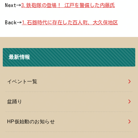
Next→
3.鉄砲隊の登場！ 江戸を警備した内藤氏
Back→
1.石器時代に存在した百人町、大久保地区
最新情報
イベント一覧
盆踊り
HP仮始動のお知らせ